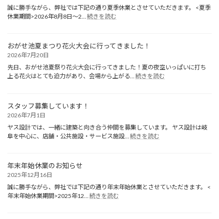
誠に勝手ながら、弊社では下記の通り夏季休業とさせていただきます。 <夏季
:
休業期間>2026年8月8日～2…
続きを読む
夏
季
休
おがせ池夏まつり花火大会に行ってきました！
業
2026年7月20日
の
お
先日、おがせ池夏祭り花火大会に行ってきました！夏の夜空いっぱいに打ち
:
知
上る花火はとても迫力があり、会場から上がる…
続きを読む
お
ら
が
せ
せ
スタッフ募集しています！
池
2026年7月1日
夏
ま
ヤス設計では、一緒に建築と向き合う仲間を募集しています。 ヤス設計は岐
:
つ
阜を中心に、店舗・公共施設・サービス施設…
続きを読む
ス
り
タ
花
ッ
火
年末年始休業のお知らせ
フ
大
2025年12月16日
募
会
集
誠に勝手ながら、弊社では下記の通り年末年始休業とさせていただきます。 <
に
:
し
年末年始休業期間>2025年12…
続きを読む
行
年
て
っ
末
い
て