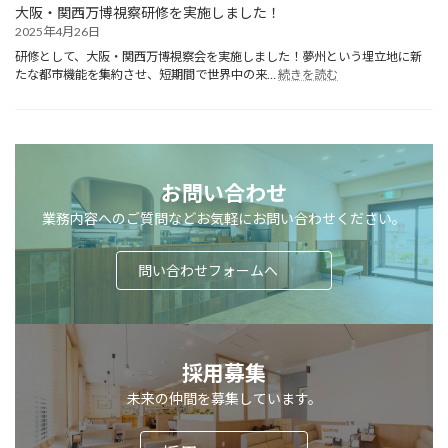
年
ま
き
大阪・関西万博視察研修を実施しました！
始
す！
ま
2025年4月26日
休
し
業
研修として、大阪・関西万博視察会を実施しました！夢州という埋立地に新
た！
:
の
たな都市機能を集約させ、短期間で世界中の来…
続きを読む
大
お
阪・
知
関
ら
西
せ
万
博
お問い合わせ
視
察
業務内容へのご質問などお気軽にお問い合わせください。
研
修
を
問い合わせフォームへ
実
施
し
ま
し
採用募集
た！
未来の仲間を募集しています。